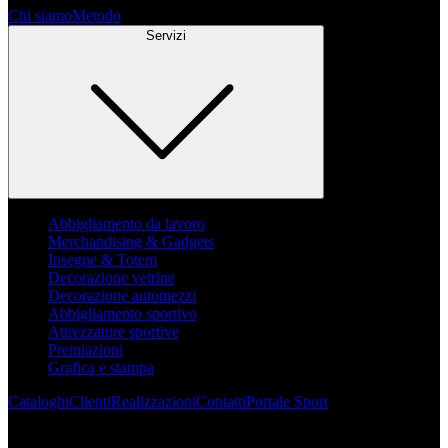
Chi siamo
Metodo
Servizi
Abbigliamento da lavoro
Merchandising & Gadgets
Insegne & Totem
Decorazione vetrine
Decorazione automezzi
Abbigliamento sportivo
Attrezzature sportive
Premiazioni
Grafica e stampa
Cataloghi
Clienti
Realizzazioni
Contatti
Portale Sport