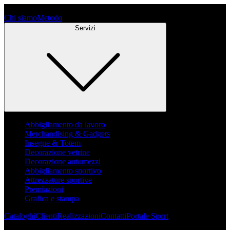
Chi siamo
Metodo
Servizi
Abbigliamento da lavoro
Merchandising & Gadgets
Insegne & Totem
Decorazione vetrine
Decorazione automezzi
Abbigliamento sportivo
Attrezzature sportive
Premiazioni
Grafica e stampa
Cataloghi
Clienti
Realizzazioni
Contatti
Portale Sport