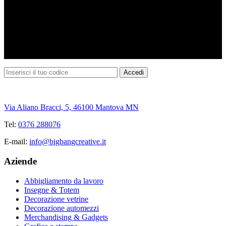
Via Aliano Bracci, 5, 46100 Mantova MN
Tel:
0376 288076
E-mail:
info@bigbangcreative.it
Aziende
Abbigliamento da lavoro
Insegne & Totem
Decorazione vetrine
Decorazione automezzi
Merchandising & Gadgets