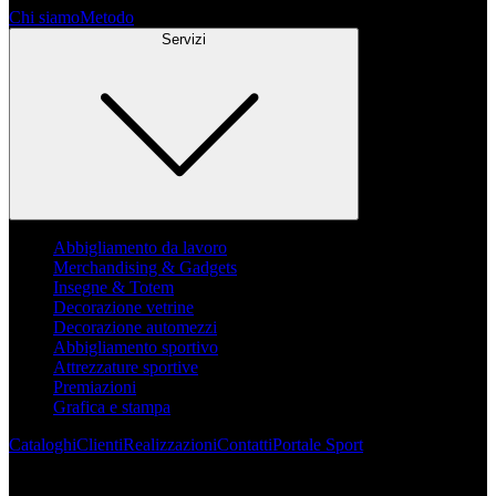
Chi siamo
Metodo
Servizi
Abbigliamento da lavoro
Merchandising & Gadgets
Insegne & Totem
Decorazione vetrine
Decorazione automezzi
Abbigliamento sportivo
Attrezzature sportive
Premiazioni
Grafica e stampa
Cataloghi
Clienti
Realizzazioni
Contatti
Portale Sport