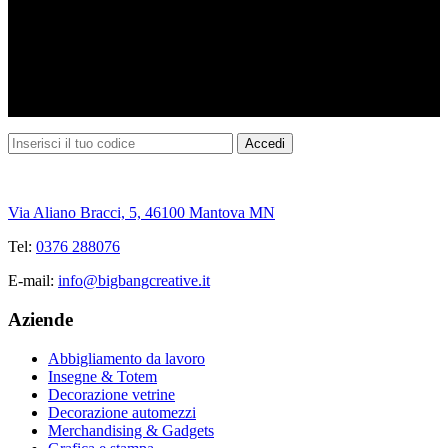
Via Aliano Bracci, 5, 46100 Mantova MN
Tel:
0376 288076
E-mail:
info@bigbangcreative.it
Aziende
Abbigliamento da lavoro
Insegne & Totem
Decorazione vetrine
Decorazione automezzi
Merchandising & Gadgets