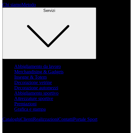
Chi siamo
Metodo
Servizi
Abbigliamento da lavoro
Merchandising & Gadgets
Insegne & Totem
Decorazione vetrine
Decorazione automezzi
Abbigliamento sportivo
Attrezzature sportive
Premiazioni
Grafica e stampa
Cataloghi
Clienti
Realizzazioni
Contatti
Portale Sport