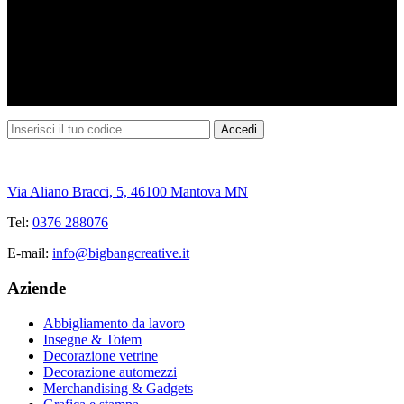
Via Aliano Bracci, 5, 46100 Mantova MN
Tel:
0376 288076
E-mail:
info@bigbangcreative.it
Aziende
Abbigliamento da lavoro
Insegne & Totem
Decorazione vetrine
Decorazione automezzi
Merchandising & Gadgets