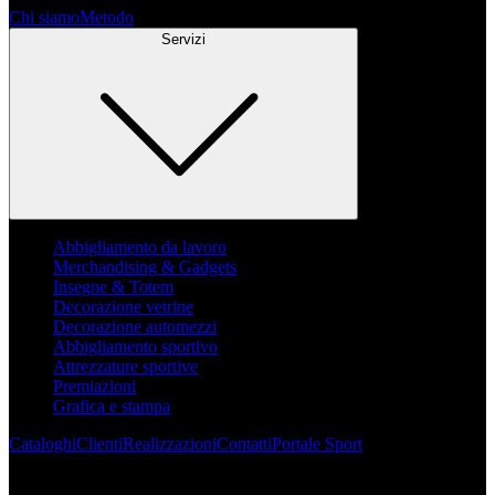
Chi siamo
Metodo
Servizi
Abbigliamento da lavoro
Merchandising & Gadgets
Insegne & Totem
Decorazione vetrine
Decorazione automezzi
Abbigliamento sportivo
Attrezzature sportive
Premiazioni
Grafica e stampa
Cataloghi
Clienti
Realizzazioni
Contatti
Portale Sport