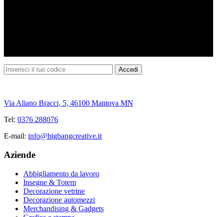
Via Aliano Bracci, 5, 46100 Mantova MN
Tel:
0376 288076
E-mail:
info@bigbangcreative.it
Aziende
Abbigliamento da lavoro
Insegne & Totem
Decorazione vetrine
Decorazione automezzi
Merchandising & Gadgets