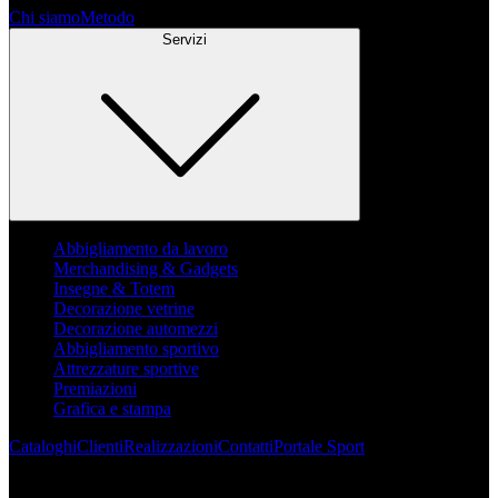
Chi siamo
Metodo
Servizi
Abbigliamento da lavoro
Merchandising & Gadgets
Insegne & Totem
Decorazione vetrine
Decorazione automezzi
Abbigliamento sportivo
Attrezzature sportive
Premiazioni
Grafica e stampa
Cataloghi
Clienti
Realizzazioni
Contatti
Portale Sport