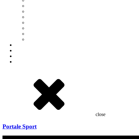
Insegne & Totem
Decorazione vetrine
Decorazione automezzi
Grafica e stampa
Abbigliamento sportivo
Attrezzature sportive
Premiazioni
Portale sport
Cataloghi
Clienti
Realizzazioni
Contatti
close
Portale Sport