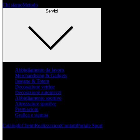
Chi siamo
Metodo
Servizi
Abbigliamento da lavoro
Merchandising & Gadgets
Insegne & Totem
Decorazione vetrine
Decorazione automezzi
Abbigliamento sportivo
Attrezzature sportive
Premiazioni
Grafica e stampa
Cataloghi
Clienti
Realizzazioni
Contatti
Portale Sport