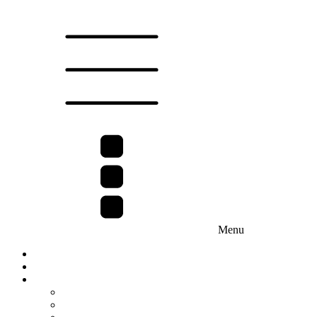
Menu
Chi siamo
Metodo
Servizi
Abbigliamento da lavoro
Merchandising & Gadgets