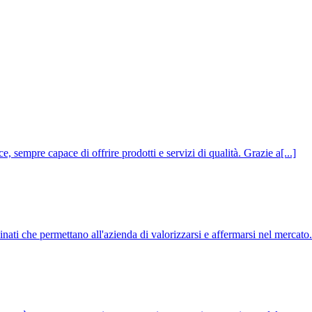
, sempre capace di offrire prodotti e servizi di qualità. Grazie a[...]
dinati che permettano all'azienda di valorizzarsi e affermarsi nel mercato.