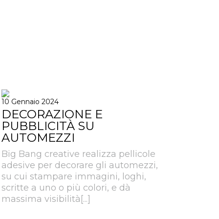
10 Gennaio 2024
DECORAZIONE E
PUBBLICITÀ SU
AUTOMEZZI
Big Bang creative realizza pellicole
adesive per decorare gli automezzi,
su cui stampare immagini, loghi,
scritte a uno o più colori, e dà
massima visibilità[...]