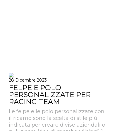
28 Dicembre 2023
FELPE E POLO
PERSONALIZZATE PER
RACING TEAM
Le felpe e le polo personalizzate con
il ricamo sono la scelta di stile più
indicata per creare divise aziendali o