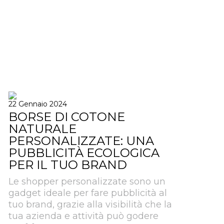
22 Gennaio 2024
BORSE DI COTONE
NATURALE
PERSONALIZZATE: UNA
PUBBLICITÀ ECOLOGICA
PER IL TUO BRAND
Le shopper personalizzate sono un
gadget ideale per fare pubblicità al
tuo brand, grazie alla visibilità che la
tua azienda e attività può godere