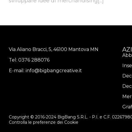
sviluppare idee di merchandising[...]
AZ
Via Aliano Bracci, 5, 46100 Mantova MN
Abb
Tel:
0376 288076
Ins
E-mail:
info@bigbangcreative.it
Dec
Dec
Mer
Gra
Copyright © 2016-2024 BigBang S.R.L. - P.I. e C.F. 022679
Controlla le preferenze dei Cookie