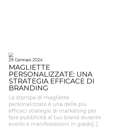
29 Gennaio 2024
MAGLIETTE
PERSONALIZZATE: UNA
STRATEGIA EFFICACE DI
BRANDING
La stampa di magliette
personalizzate è una delle più
efficaci strategie di marketing per
fare pubblicità al tuo brand durante
eventi e manifestazioni in grado[...]