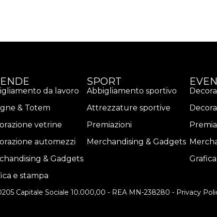
IENDE
SPORT
EVEN
igliamento da lavoro
Abbigliamento sportivo
Decora
egne & Totem
Attrezzature sportive
Decora
orazione vetrine
Premiazioni
Premia
orazione automezzi
Merchandising & Gadgets
Mercha
chandising & Gadgets
Grafic
fica e stampa
80205 Capitale Sociale 10.000,00 - REA MN-238280 -
Privacy Poli