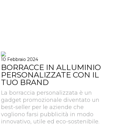
10 Febbraio 2024
BORRACCE IN ALLUMINIO
PERSONALIZZATE CON IL
TUO BRAND
La borraccia personalizzata è un
gadget promozionale diventato un
best-seller per le aziende che
vogliono farsi pubblicità in modo
innovativo, utile ed eco-sostenibile.