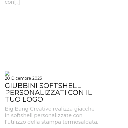
con[...]
20 Dicembre 2023
GIUBBINI SOFTSHELL
PERSONALIZZATI CON IL
TUO LOGO
Big Bang Creative realizza giacche
in softshell personalizzate con
l’utilizzo della stampa termosaldata.