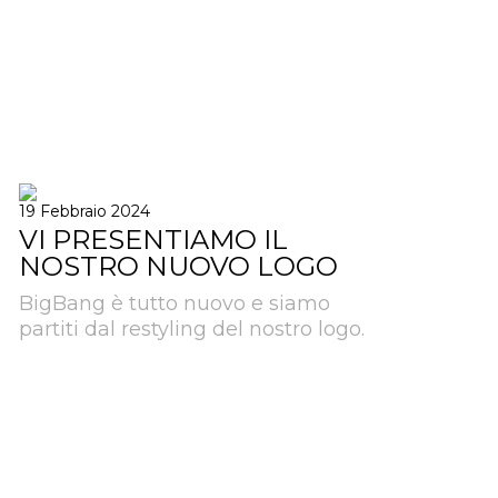
19 Febbraio 2024
VI PRESENTIAMO IL
NOSTRO NUOVO LOGO
BigBang è tutto nuovo e siamo
partiti dal restyling del nostro logo.