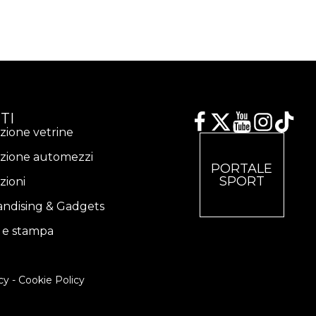
TI
zione vetrine
zione automezzi
PORTALE
SPORT
zioni
ndising & Gadgets
a e stampa
cy
-
Cookie Policy