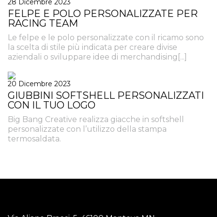
28 Dicembre 2023
FELPE E POLO PERSONALIZZATE PER
RACING TEAM
Le felpe e le polo personalizzate con il ricamo sono
la scelta di stile più indicata per creare divise
aziendali o sviluppare idee di merchandising[...]
20 Dicembre 2023
GIUBBINI SOFTSHELL PERSONALIZZATI
CON IL TUO LOGO
Big Bang Creative realizza giacche in softshell
personalizzate con l’utilizzo della stampa
termosaldata.