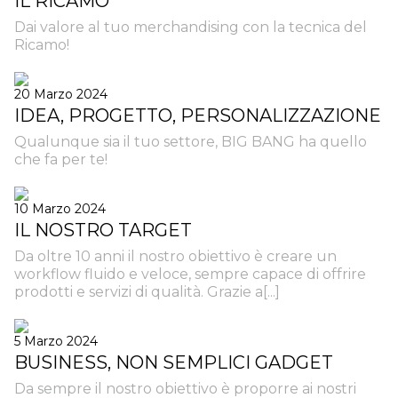
IL RICAMO
Dai valore al tuo merchandising con la tecnica del
Ricamo!
20 Marzo 2024
IDEA, PROGETTO, PERSONALIZZAZIONE
Qualunque sia il tuo settore, BIG BANG ha quello
che fa per te!
10 Marzo 2024
IL NOSTRO TARGET
Da oltre 10 anni il nostro obiettivo è creare un
workflow fluido e veloce, sempre capace di offrire
prodotti e servizi di qualità. Grazie a[...]
5 Marzo 2024
BUSINESS, NON SEMPLICI GADGET
Da sempre il nostro obiettivo è proporre ai nostri