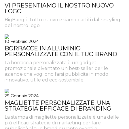
VI PRESENTIAMO IL NOSTRO NUOVO
LOGO
BigBang è tutto nuovo e siamo partiti dal restyling
del nostro logo.
10 Febbraio 2024
BORRACCE IN ALLUMINIO
PERSONALIZZATE CON IL TUO BRAND
La borraccia personalizzata è un gadget
promozionale diventato un best-seller per le
aziende che vogliono farsi pubblicità in modo
innovativo, utile ed eco-sostenibile.
29 Gennaio 2024
MAGLIETTE PERSONALIZZATE: UNA
STRATEGIA EFFICACE DI BRANDING
La stampa di magliette personalizzate è una delle
più efficaci strategie di marketing per fare
pubblicità al tuo brand durante eventi e