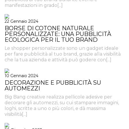
manifestazioni in grado[...]
22 Gennaio 2024
BORSE DI COTONE NATURALE
PERSONALIZZATE: UNA PUBBLICITÀ
ECOLOGICA PER IL TUO BRAND
Le shopper personalizzate sono un gadget ideale
per fare pubblicità al tuo brand, grazie alla visibilità
che la tua azienda e attività può godere con[...]
10 Gennaio 2024
DECORAZIONE E PUBBLICITÀ SU
AUTOMEZZI
Big Bang creative realizza pellicole adesive per
decorare gli automezzi, su cui stampare immagini,
loghi, scritte a uno o più colori, e dà massima
visibilità[...]